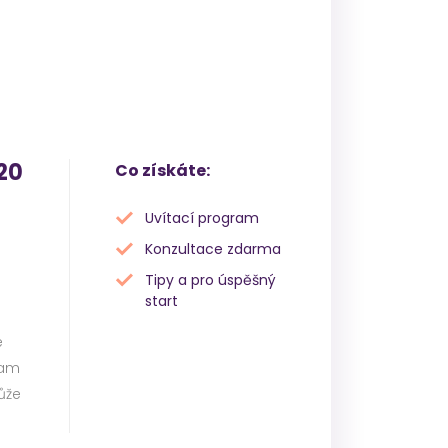
20
Co získáte:
Uvítací program
Konzultace zdarma
Tipy a pro úspěšný
start
e
ram
ůže