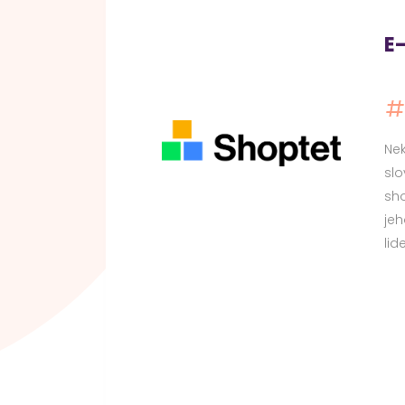
E
Ne
slo
sho
jeh
lid