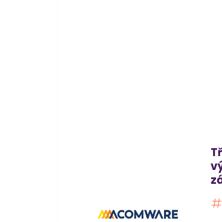
Tř
v
z