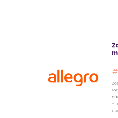
Za
mi
Zas
roz
náv
– b
ods