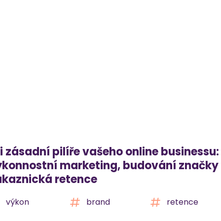
i zásadní pilíře vašeho online businessu:
ýkonnostní marketing, budování značky
ákaznická retence
výkon
brand
retence