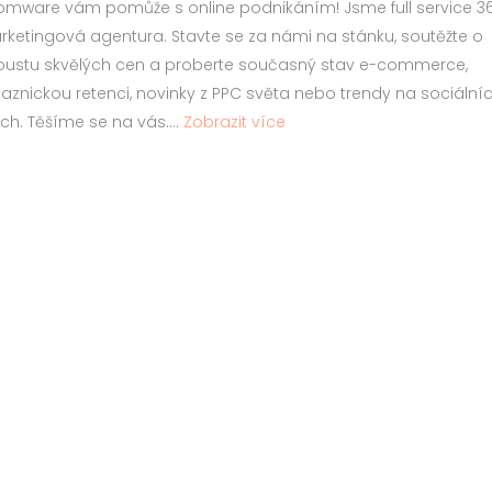
mware vám pomůže s online podnikáním! Jsme full service 3
ketingová agentura. Stavte se za námi na stánku, soutěžte o
oustu skvělých cen a proberte současný stav e-commerce,
aznickou retenci, novinky z PPC světa nebo trendy na sociální
ích. Těšíme se na vás....
Zobrazit více