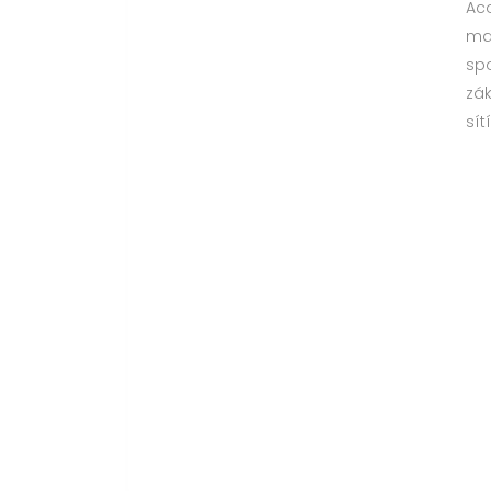
Aco
mar
sp
zák
sít