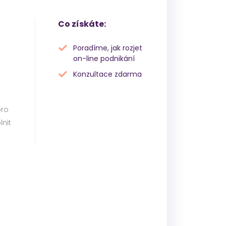
Co získáte:
Poradíme, jak rozjet
on-line podnikání
Konzultace zdarma
pro
lnit