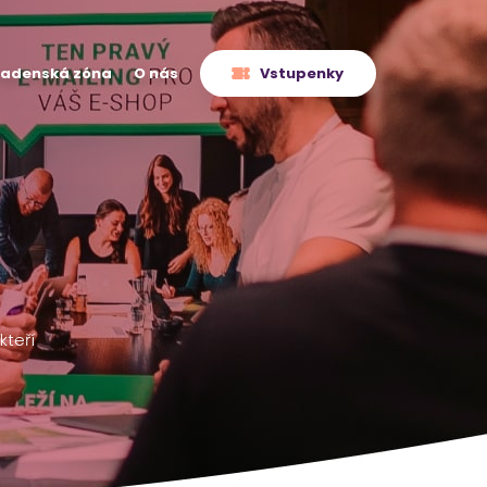
radenská zóna
O nás
Vstupenky
kteří