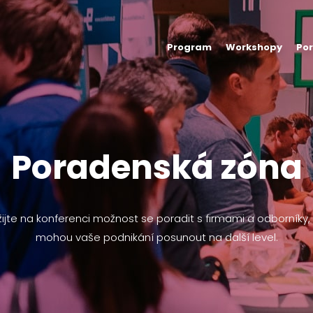
Program
Workshopy
Po
Poradenská zóna
ijte na konferenci možnost se poradit s firmami a odborníky, 
mohou vaše podnikání posunout na další level.