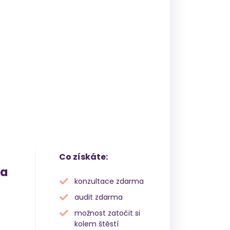
Co získáte:
 a
konzultace zdarma
audit zdarma
možnost zatočit si
kolem štěstí