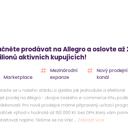
čněte prodávat na Allegro a oslovte až 
lionů aktivních kupujících!
Mezinárodní
Nový prodejní
Marketplace
expanze
kanál
tavte se u našeho stánku a zjistěte, jak jednoduše a efektivně
jet prodej na Allegro - dvojce českého e-commerce trhu podl
štěvnosti!. Pro nové prodejce máme připravený uvítací prog
alíček výhod v hodnotě až 150 000 Kč bez DPH, který vám pom
tartovat naplno. Těšíme se na Vás! ...
Zobrazit více